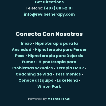
Get Directions
Teléfono:
(407) 801-2191
info@revibetherapy.com
Conecta Con Nosotros
Inicio
•
Hipnoterapia para la
Ansiedad
•
Hipnoterapia para Perder
Peso
•
Hipnoterapia para Dejar de
Fumar
•
Hipnoterapia para
Problemas Sexuales
•
Terapia EMDR
•
Coaching de Vida
•
Testimonios
•
Conoce al Equipo
•
Lake Nona
•
Winter Park
Powered by
Moonraker.AI